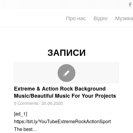
Про нас
Відео
Музик
ЗАПИСИ
Extreme & Action Rock Background
Music/Beautiful Music For Your Projects
0 Comments
/
20.06.2020
[ad_1]
https://bit.ly/YouTubeExtremeRockActionSport
The best…