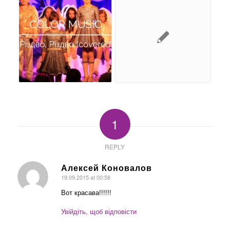
1
REPLY
Алексей Коновалов
19.09.2015 at 00:58
says:
Вот красава!!!!!!
Увійдіть, щоб відповісти