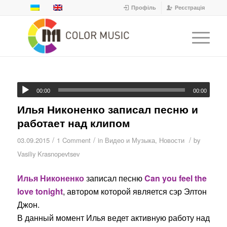
Профіль
Реєстрація
00:00
00:00
Илья Никоненко записал песню и
работает над клипом
/
/
/
03.09.2015
1 Comment
in
Видео и Музыка
,
Новости
by
Vasiliy Krasnopevtsev
Илья Никоненко
записал песню
Can you feel the
love tonight
, автором которой является сэр Элтон
Джон.
В данный момент Илья ведет активную работу над